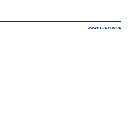
WWW.DA-TA.COM.UA